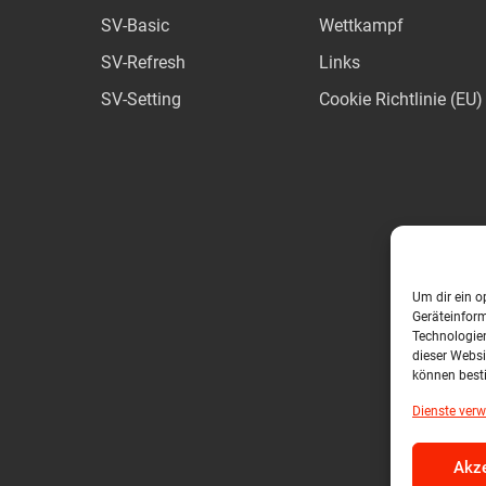
SV-Basic
Wettkampf
SV-Refresh
Links
SV-Setting
Cookie Richtlinie (EU)
Um dir ein o
Geräteinfor
Technologien
dieser Websi
können best
Dienste verw
Akze