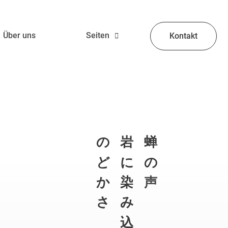
Über uns
Seiten
Kontakt
の
岩
蝉
ど
に
の
か
染
声
さ
み
込