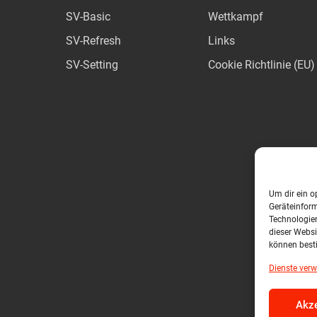
SV-Basic
Wettkampf
SV-Refresh
Links
SV-Setting
Cookie Richtlinie (EU)
Um dir ein o
Geräteinfor
Technologien
dieser Websi
können best
Dienste verw
Akze