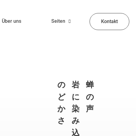
Über uns
Seiten
Kontakt
の
岩
蝉
ど
に
の
か
染
声
さ
み
込